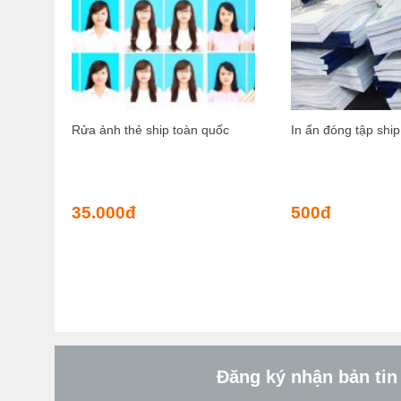
Rửa ảnh thẻ ship toàn quốc
In ấn đóng tập shi
35.000
đ
500
đ
Đăng ký nhận bản tin