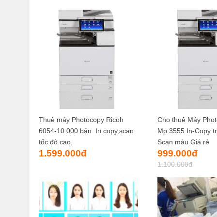
Thuê máy Photocopy Ricoh
Cho thuê Máy Phot
6054-10.000 bản. In.copy,scan
Mp 3555 In-Copy t
tốc độ cao.
Scan màu Giá rẻ
Giá
Giá
1.599.000
đ
999.000
đ
gốc
hiện
1.100.000
đ
là:
tại
1.100.000đ.
là:
999.0