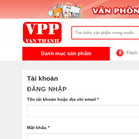
Chuyển
đến
nội
dung
Tìm
kiếm:
Flash
Danh mục sản phẩm
Tài khoản
ĐĂNG NHẬP
Tên tài khoản hoặc địa chỉ email
*
Mật khẩu
*