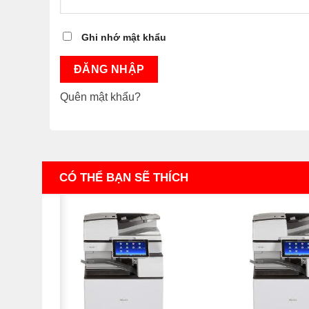
Ghi nhớ mật khẩu
ĐĂNG NHẬP
Quên mật khẩu?
CÓ THỂ BẠN SẼ THÍCH
 | I3