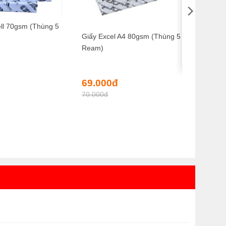
ell 70gsm (Thùng 5
Giấy Excel A4 80gsm (Thùng 5
Ream)
Giá
Giá
69.000
đ
gốc
hiện
70.000
đ
là:
tại
70.000đ.
là:
69.000đ.