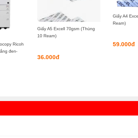
Giấy A4 Exc
Ream)
Giấy A5 Excell 70gsm (Thùng
10 Ream)
59.000
đ
ocopy Ricoh
rắng đen-
36.000
đ
00đ.