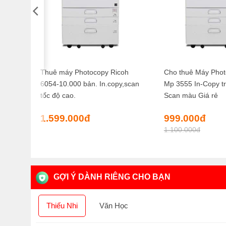
Thuê máy Photocopy Ricoh
Cho thuê Máy Phot
6054-10.000 bản. In.copy,scan
Mp 3555 In-Copy t
tốc độ cao.
Scan màu Giá rẻ
Giá
Giá
1.599.000
đ
999.000
đ
gốc
hiện
1.100.000
đ
là:
tại
1.100.000đ.
là:
999.0
GỢI Ý DÀNH RIÊNG CHO BẠN
Thiếu Nhi
Văn Học