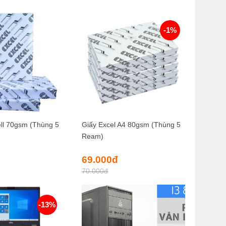
-1%
ell 70gsm (Thùng 5
Giấy Excel A4 80gsm (Thùng 5
Ream)
Giá
Giá
69.000
đ
gốc
hiện
70.000
đ
là:
tại
70.000đ.
là:
69.000đ.
-13%