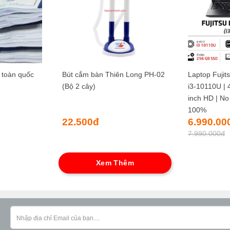
p toàn quốc
Bút cắm bàn Thiên Long PH-02
Laptop Fujit
(Bộ 2 cây)
i3-10110U | 
inch HD | No
100%
Giá
22.500
đ
6.990.00
gốc
7.990.000
đ
là:
7.990.000đ.
Xem Thêm