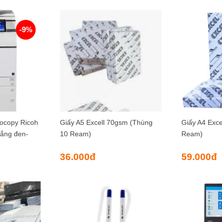
-9%
ocopy Ricoh
Giấy A5 Excell 70gsm (Thùng
Giấy A4 Exc
rắng đen-
10 Ream)
Ream)
36.000
đ
59.000
đ
00đ.