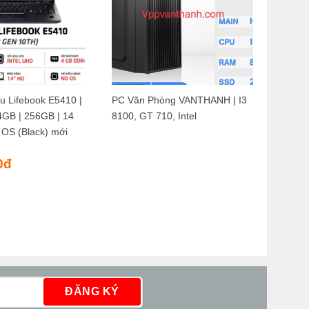
su Lifebook E5410 |
PC Văn Phòng VANTHANH | I3
4GB | 256GB | 14
8100, GT 710, Intel
 OS (Black) mới
Giá
0
đ
hiện
tại
là:
6.990.000đ.